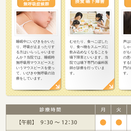
睡眠中にいびきをかいた
むせたり、食べこぼした
声は
り、呼吸が止まったりす
り、食べ物をスムーズに
しゃ
る方はいらっしゃいませ
飲み込めなくなることを
がも
んか？当院では、睡眠時
嚥下障害といいます。当
の患
無呼吸用マウスピースと
院では嚥下専門の歯科医
する
いうマウスピースを使っ
師が診療を行っていま
門の
て、いびきや無呼吸の治
す。
す。
療をしています。