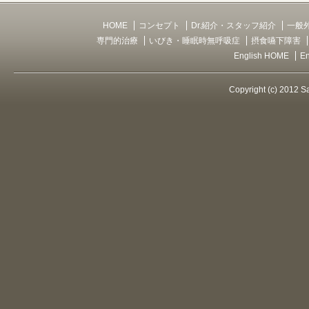
HOME
コンセプト
Dr.紹介・スタッフ紹介
一般
専門的治療
いびき・睡眠時無呼吸症
摂食嚥下障害
English HOME
E
Copyright (c) 2012 S